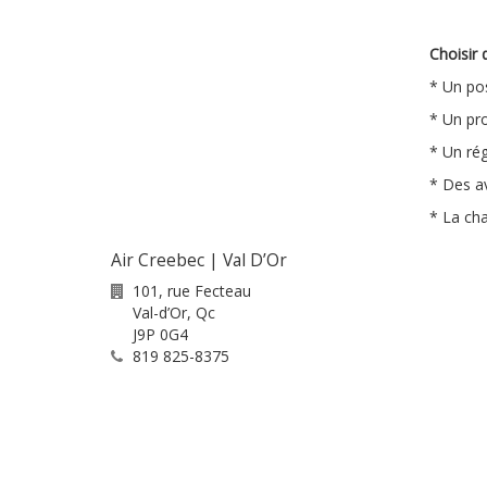
Choisir 
* Un po
* Un pr
* Un rég
* Des a
* La cha
Air Creebec | Val D’Or
101, rue Fecteau
Val-d’Or
,
Qc
J9P 0G4
819 825-8375