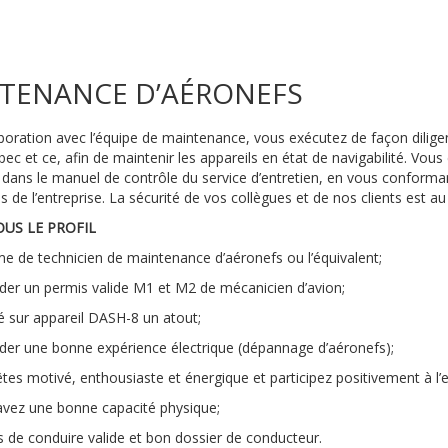
NTENANCE D’AÉRONEFS
boration avec l’équipe de maintenance, vous exécutez de façon diligen
bec et ce, afin de maintenir les appareils en état de navigabilité. Vous
s dans le manuel de contrôle du service d’entretien, en vous confor
es de l’entreprise. La sécurité de vos collègues et de nos clients est a
OUS LE PROFIL
e de technicien de maintenance d’aéronefs ou l’équivalent;
der un permis valide M1 et M2 de mécanicien d’avion;
ié sur appareil DASH-8 un atout;
der une bonne expérience électrique (dépannage d’aéronefs);
tes motivé, enthousiaste et énergique et participez positivement à l’es
avez une bonne capacité physique;
 de conduire valide et bon dossier de conducteur.