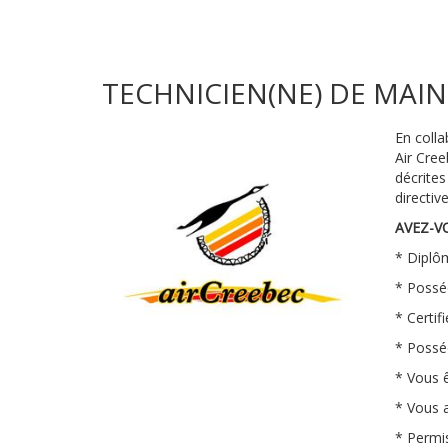
TECHNICIEN(NE) DE MAI
En colla
Air Cree
décrite
directiv
AVEZ-V
* Diplôm
* Possé
* Certif
* Possé
* Vous ê
* Vous 
* Permis